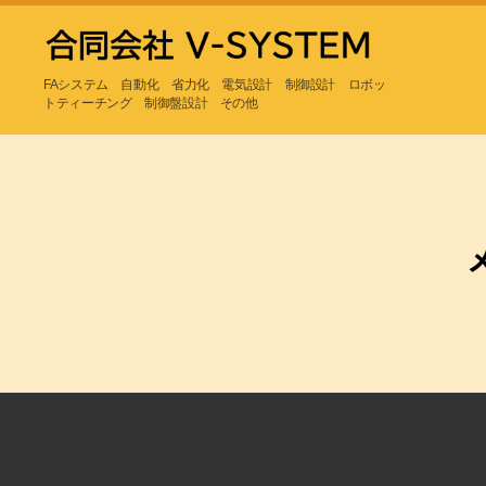
合
FAシステム 自動化 省力化 電気設計 制御設計 ロボッ
同
トティーチング 制御盤設計 その他
会
社
V-
SYSTEM
－
FA
シ
ス
テ
ム
自
動
化
省