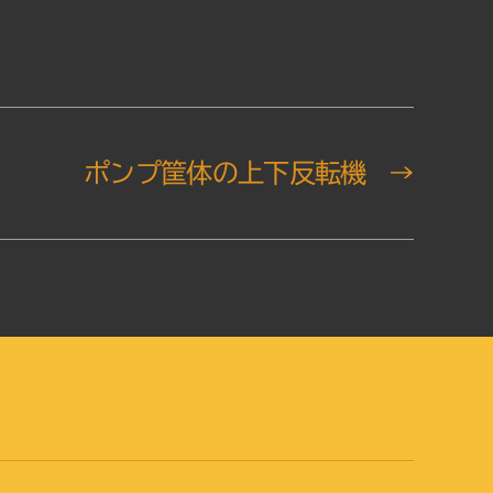
ポンプ筐体の上下反転機
→