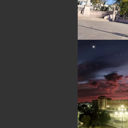
そ
の
他
－