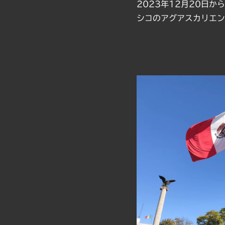
力
2023年12月20日
化
シコのアグアスカリエン
電
気
設
計
制
御
設
計
ロ
ボ
ッ
ト
制
御
盤
設
計