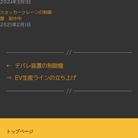
2024年3月5日
そ
スタッカークレーンの制御
の
盤 製作中
他
2025年2月1日
－
←
デパレ装置の制御盤
→
EV生産ラインの立ち上げ
トップページ