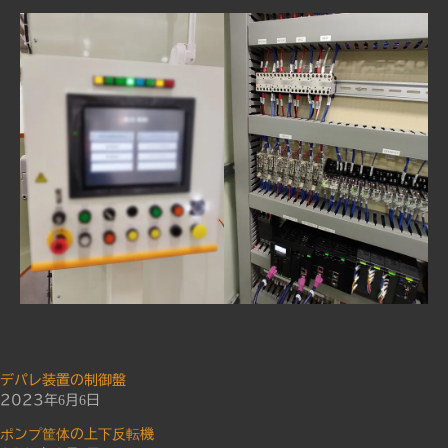
力
化
電
気
設
計
制
御
設
計
ロ
ボ
ッ
ト
制
御
デパレ装置の制御盤
盤
2023年6月6日
設
ポンプ筐体の上下反転機
計