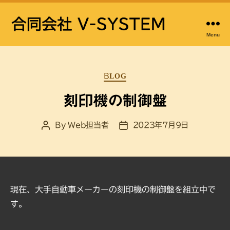
Menu
合
同
会
Categories
社
BLOG
V-
刻印機の制御盤
SYSTEM
－
FA
By
Web担当者
2023年7月9日
Post
Post
author
date
シ
ス
テ
ム
自
現在、大手自動車メーカーの刻印機の制御盤を組立中で
動
す。
化
省